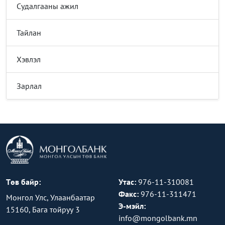
Судалгааны ажил
Тайлан
Хэвлэл
Зарлал
Төв байр:
Утас:
976-11-310081
Факс:
976-11-311471
Монгол Улс, Улаанбаатар
Э-мэйл:
15160, Бага тойруу 3
info@mongolbank.mn