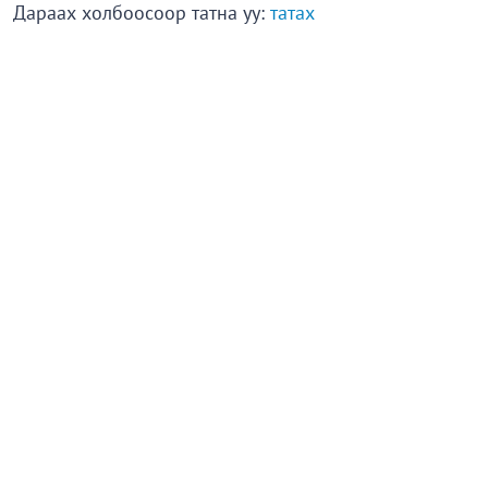
Дараах холбоосоор татна уу:
татах