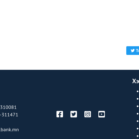
T
Хэ
-310081
-311471
bank.mn