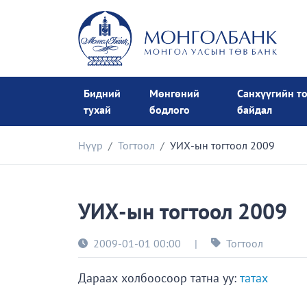
Бидний
Мөнгөний
Санхүүгийн т
тухай
бодлого
байдал
Нүүр
Тогтоол
УИХ-ын тогтоол 2009
УИХ-ын тогтоол 2009
2009-01-01 00:00
|
Тогтоол
Дараах холбоосоор татна уу:
татах