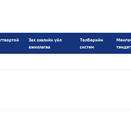
огтвортой
Зах зээлийн үйл
Төлбөрийн
Мөнгө
ажиллагаа
систем
тэмдэг