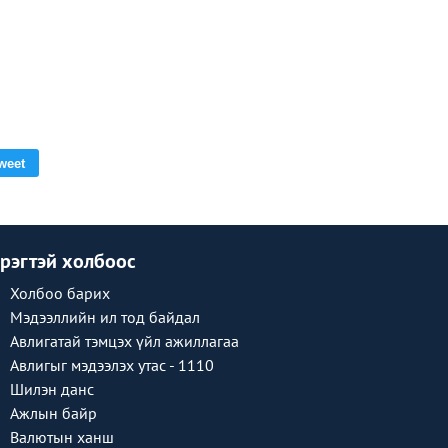
weet
рэгтэй холбоос
Холбоо барих
Мэдээллийн ил тод байдал
Авлигатай тэмцэх үйл ажиллагаа
Авлигыг мэдээлэх утас - 1110
Шилэн данс
Ажлын байр
Валютын ханш