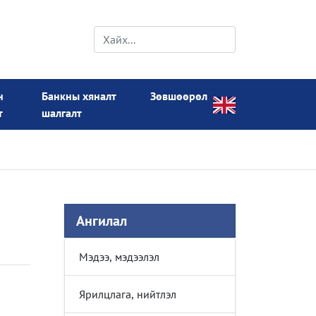
н
Банкны хяналт
Зөвшөөрөл
т
шалгалт
Ангилал
Мэдээ, мэдээлэл
Ярилцлага, нийтлэл