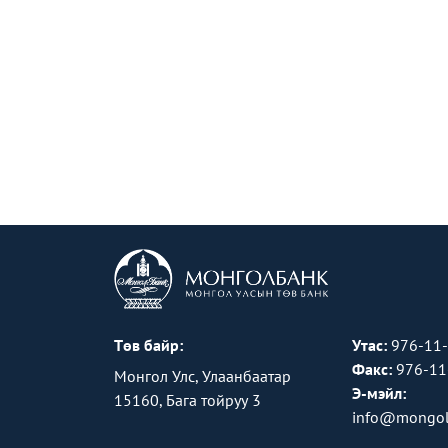
Төв байр:
Утас:
976-11
Факс:
976-11
Монгол Улс, Улаанбаатар
Э-мэйл:
15160, Бага тойруу 3
info@mongol