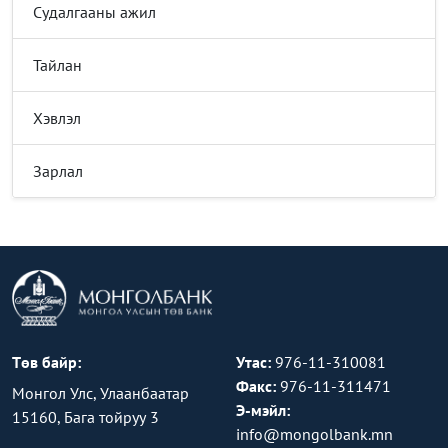
Судалгааны ажил
Тайлан
Хэвлэл
Зарлал
Төв байр:
Утас:
976-11-310081
Факс:
976-11-311471
Монгол Улс, Улаанбаатар
Э-мэйл:
15160, Бага тойруу 3
info@mongolbank.mn