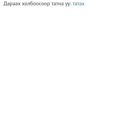
Дараах холбоосоор татна уу:
татах