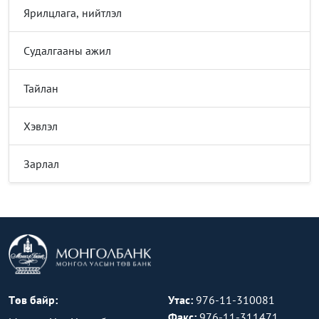
Ярилцлага, нийтлэл
Судалгааны ажил
Тайлан
Хэвлэл
Зарлал
Төв байр:
Утас:
976-11-310081
Факс:
976-11-311471