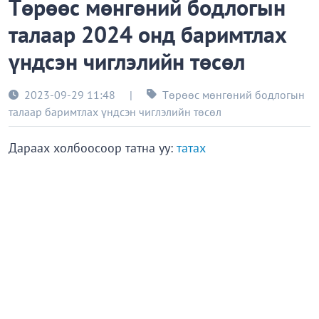
Төрөөс мөнгөний бодлогын
талаар 2024 онд баримтлах
үндсэн чиглэлийн төсөл
2023-09-29 11:48
|
Төрөөс мөнгөний бодлогын
талаар баримтлах үндсэн чиглэлийн төсөл
Дараах холбоосоор татна уу:
татах