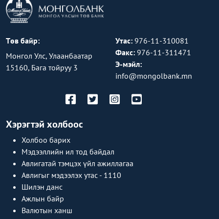
Төв байр:
Утас:
976-11-310081
Факс:
976-11-311471
Монгол Улс, Улаанбаатар
Э-мэйл:
15160, Бага тойруу 3
info@mongolbank.mn
Хэрэгтэй холбоос
Холбоо барих
Мэдээллийн ил тод байдал
Авлигатай тэмцэх үйл ажиллагаа
Авлигыг мэдээлэх утас - 1110
Шилэн данс
Ажлын байр
Валютын ханш