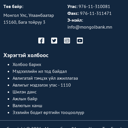
Төв байр:
Утас:
976-11-310081
Факс:
976-11-311471
Монгол Улс, Улаанбаатар
Э-мэйл:
15160, Бага тойруу 3
info@mongolbank.mn
Хэрэгтэй холбоос
Холбоо барих
Мэдээллийн ил тод байдал
Авлигатай тэмцэх үйл ажиллагаа
Авлигыг мэдээлэх утас - 1110
Шилэн данс
Ажлын байр
Валютын ханш
Зээлийн бодит өртгийн тооцоолуур