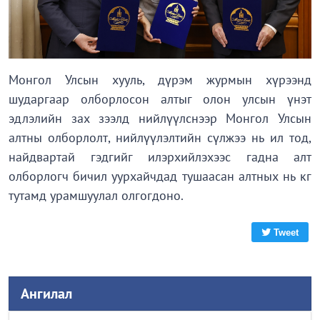
Монгол Улсын хууль, дүрэм журмын хүрээнд
шударгаар олборлосон алтыг олон улсын үнэт
эдлэлийн зах зээлд нийлүүлснээр Монгол Улсын
алтны олборлолт, нийлүүлэлтийн сүлжээ нь ил тод,
найдвартай гэдгийг илэрхийлэхээс гадна алт
олборлогч бичил уурхайчдад тушаасан алтных нь кг
тутамд урамшуулал олгогдоно.
Tweet
Ангилал