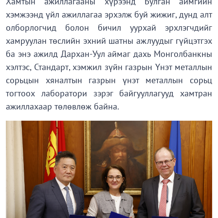
Хамтын ажиллагааны хүрээнд Булган аймгийн
хэмжээнд үйл ажиллагаа эрхэлж буй жижиг, дунд алт
олборлогчид болон бичил уурхай эрхлэгчдийг
хамруулан төслийн эхний шатны ажлуудыг гүйцэтгэх
ба энэ ажилд Дархан-Уул аймаг дахь Монголбанкны
хэлтэс, Стандарт, хэмжил зүйн газрын Үнэт металлын
сорьцын хяналтын газрын үнэт металлын сорьц
тогтоох лаборатори зэрэг байгууллагууд хамтран
ажиллахаар төлөвлөж байна.