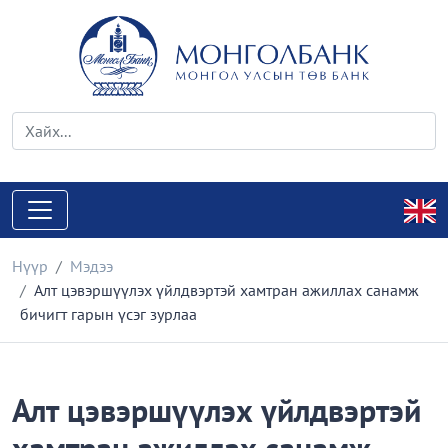
Нүүр
Мэдээ
Алт цэвэршүүлэх үйлдвэртэй хамтран ажиллах санамж
бичигт гарын үсэг зурлаа
Алт цэвэршүүлэх үйлдвэртэй