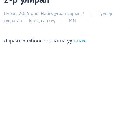
Пүрэв, 2025 оны Наймдугаар сарын 7
|
Түүвэр
судалгаа
-
Банк, санхүү
|
MN
Дараах холбоосоор татна уу:
татах