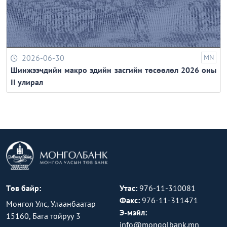
2026-06-30
MN
Шинжээчдийн макро эдийн засгийн төсөөлөл 2026 оны
II улирал
Төв байр:
Утас:
976-11-310081
Факс:
976-11-311471
Монгол Улс, Улаанбаатар
Э-мэйл:
15160, Бага тойруу 3
info@mongolbank.mn