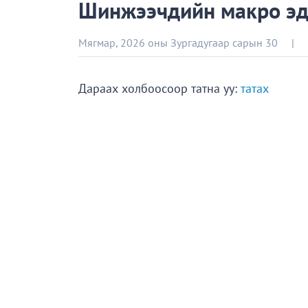
Шинжээчдийн макро эди
Мягмар, 2026 оны Зургадугаар сарын 30
|
Дараах холбоосоор татна уу:
татах