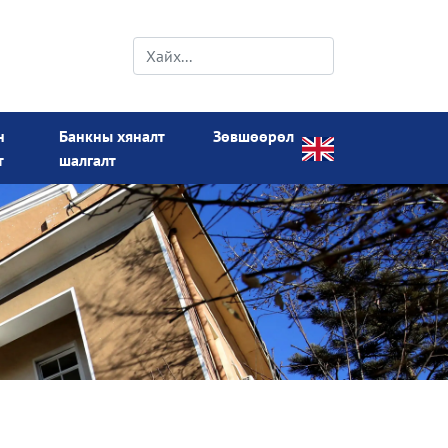
н
Банкны хяналт
Зөвшөөрөл
т
шалгалт