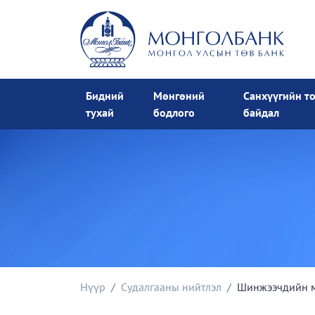
Бидний
Мөнгөний
Санхүүгийн т
тухай
бодлого
байдал
Нүүр
Судалгааны нийтлэл
Шинжээчдийн ма