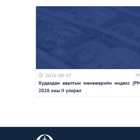
2026-08-07
M
Худалдан авалтын менежерийн индекс (PM
2026 оны II улирал