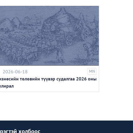
2026-06-18
MN
изнесийн төлөвийн түүвэр судалгаа 2026 оны
 улирал
рэгтэй холбоос