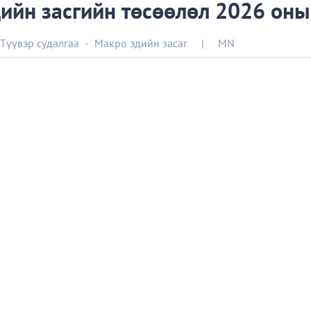
йн засгийн төсөөлөл 2026 оны 
Түүвэр судалгаа
-
Макро эдийн засаг
|
MN