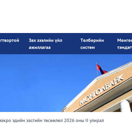
огтвортой
Зах зээлийн үйл
Төлбөрийн
Мөнгө
ажиллагаа
систем
тэмдэг
кро эдийн засгийн төсөөлөл 2026 оны II улирал