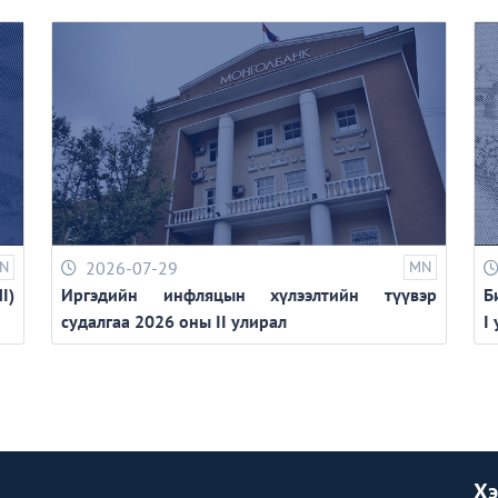
N
2026-07-29
MN
I)
Иргэдийн инфляцын хүлээлтийн түүвэр
Б
судалгаа 2026 оны II улирал
I
Хэ