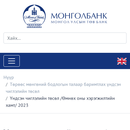
Нүүр
Төрөөс мөнгөний бодлогын талаар баримтлах үндсэн
чиглэлийн төсөл
Үндсэн чиглэлийн төсөл /Өмнөх оны хэрэгжилтийн
хамт/ 2023