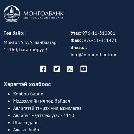
Төв байр:
Утас:
976-11-310081
Факс:
976-11-311471
Монгол Улс, Улаанбаатар
Э-мэйл:
15160, Бага тойруу 3
info@mongolbank.mn
Хэрэгтэй холбоос
Холбоо барих
Мэдээллийн ил тод байдал
Авлигатай тэмцэх үйл ажиллагаа
Авлигыг мэдээлэх утас - 1110
Шилэн данс
Ажлын байр