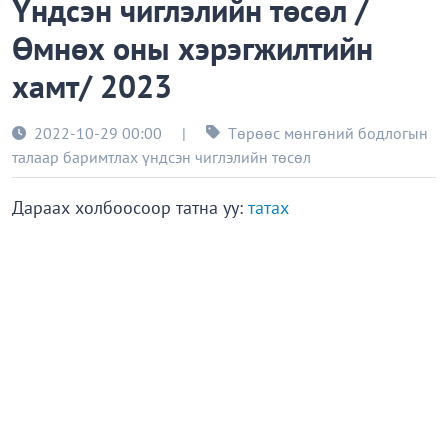
Үндсэн чиглэлийн төсөл /
Өмнөх оны хэрэгжилтийн
хамт/ 2023
2022-10-29 00:00
|
Төрөөс мөнгөний бодлогын
талаар баримтлах үндсэн чиглэлийн төсөл
Дараах холбоосоор татна уу:
татах