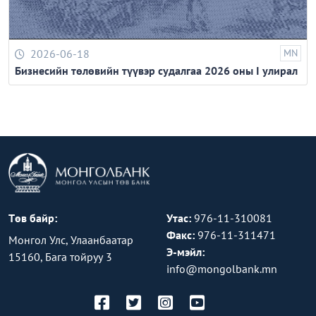
2026-06-18
MN
Бизнесийн төлөвийн түүвэр судалгаа 2026 оны I улирал
Төв байр:
Утас:
976-11-310081
Факс:
976-11-311471
Монгол Улс, Улаанбаатар
Э-мэйл:
15160, Бага тойруу 3
info@mongolbank.mn