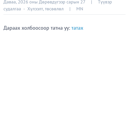
Даваа, 2026 оны Дөрөвдүгээр сарын 27
|
Түүвэр
судалгаа
-
Хүлээлт, төсөөлөл
|
MN
Дараах холбоосоор татна уу:
татах