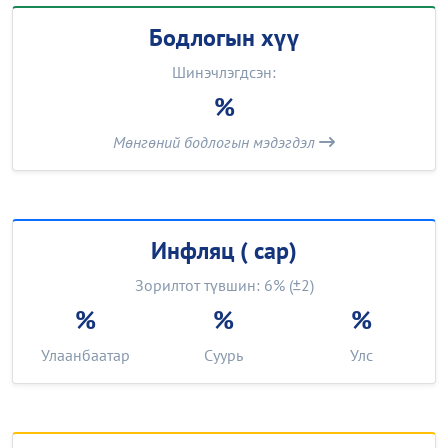
Бодлогын хүү
Шинэчлэгдсэн:
%
Мөнгөний бодлогын мэдэгдэл
Инфляц ( сар)
Зорилтот түвшин: 6% (
2)
%
%
%
Улаанбаатар
Суурь
Улс