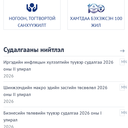
НОГООН, ТОГТВОРТОЙ
ХАМТДАА БЭХЭЖСЭН 100
САНХҮҮЖИЛТ
ЖИЛ
Судалгааны нийтлэл
Иргэдийн инфляцын хүлээлтийн түүвэр судалгаа 2026
MN
оны II улирал
2026
Шинжээчдийн макро эдийн засгийн төсөөлөл 2026
MN
оны II улирал
2026
Бизнесийн төлөвийн түүвэр судалгаа 2026 оны I
MN
улирал
2026