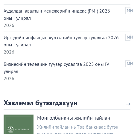
Худалдан авалтын менежерийн индекс (PMI) 2026
MN
оны I улирал
2026
Иргэдийн инфляцын хүлээлтийн түүвэр судалгаа 2026
MN
оны I улирал
2026
Бизнесийн төлөвийн түүвэр судалгаа 2025 оны IV
MN
улирал
2026
Хэвлэмэл бүтээгдэхүүн
Монголбанкны жилийн тайлан
Жилийн тайлан нь Төв банкнаас бүтэн
жилийн турш авч хэрэгжүүлсэн арга