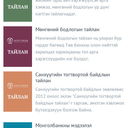
хэмжээ, мөнгөний бодлогын үр дүнг
нэгтгэн тайлагнадаг.
Мөнгөний бодлогын тайлан
Мөнгөний бодлогын тайлан нь улирал бүр
гардаг бөгөөд Төв банкны олон нийттэй
харилцах харилцааны гол арга
хэрэгслүүдийн нэг болдог.
Санхүүгийн тогтвортой байдлын
тайлан
Санхүүгийн тогтвортой байдлын зөвлөлөөс
2012 оноос эхлэн "Санхүүгийн тогтвортой
байдлын тайлан"-г гаргаж, эмхтгэн хэвлэмэл
бүтээгдэхүүн болгож байна.
Монголбанкны мэдээлэл