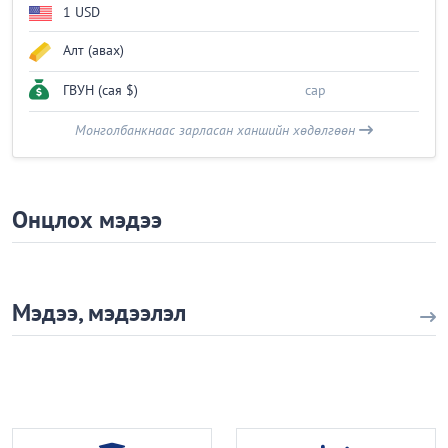
1 USD
Алт (авах)
ГВУН (сая $)
сар
Монголбанкнаас зарласан ханшийн хөдөлгөөн
Онцлох мэдээ
Мэдээ, мэдээлэл