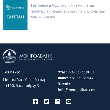
Төв банкны бодлого, үйл ажиллагааг
тайлбарлан мэдээлэх зорилготой, хоёр сар
тутмын хэвлэл.
Төв байр:
Утас:
976-11-310081
Факс:
976-11-311471
Монгол Улс, Улаанбаатар
Э-мэйл:
15160, Бага тойруу 3
info@mongolbank.mn